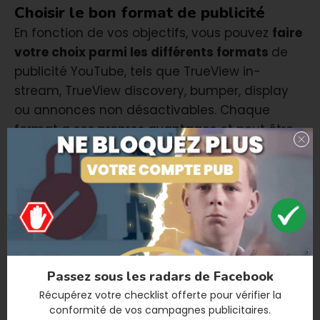
Choisir le bon format de publicité
En fonction de vos objectifs, vous pouvez
faire
votre choix parmi les différents formats
de
publicité YouTube, tels que TrueView in-
stream, TrueView discovery, bumper, display
ou annonces non désactivables. Chaque
format a ses propres avantages et peut être
plus adapté à des objectifs spécifiques,
comme la notoriété de la marque ou
l’engagement.
Définir votre cible
Sélectionnez les
options de ciblage de
YouTube dont vous avez besoin
pour
atteindre précisément votre public.
Passez sous les radars de Facebook
Récupérez votre checklist offerte pour vérifier la
Vous pouvez cibler en fonction de :
conformité de vos
campagnes publicitaires.