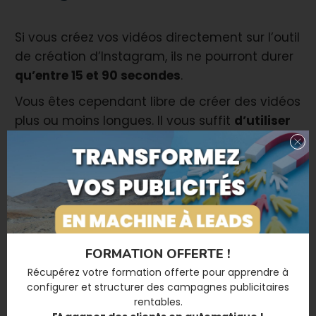
Si vous créez vos vidéos directement sur l’outil
de création d’Instagram, ils ne pourront durer
qu’entre 15 et 90 secondes
.
Vous êtes cependant libre de créer des vidéos
plus ou moins longues. Il vous suffit
d’utiliser
un éditeur de vidéo tiers
. Il faut toutefois
savoir que les reels les plus efficaces durent
généralement
entre 7 et 15 secondes.
Reels Instagram : les meilleures
pratiques
FORMATION OFFERTE !
Récupérez votre formation offerte pour apprendre à
configurer
et structurer des campagnes publicitaires
Voici les meilleures pratiques en matière de
rentables.